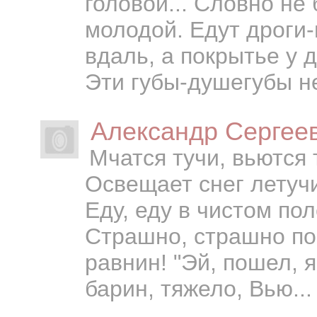
головой... Словно не
молодой. Едут дроги-
вдаль, а покрытье у 
Эти губы-душегубы не
Александр Сергее
Мчатся тучи, вьются
Освещает снег летучи
Еду, еду в чистом пол
Страшно, страшно п
равнин! "Эй, пошел, я
барин, тяжело, Вью...