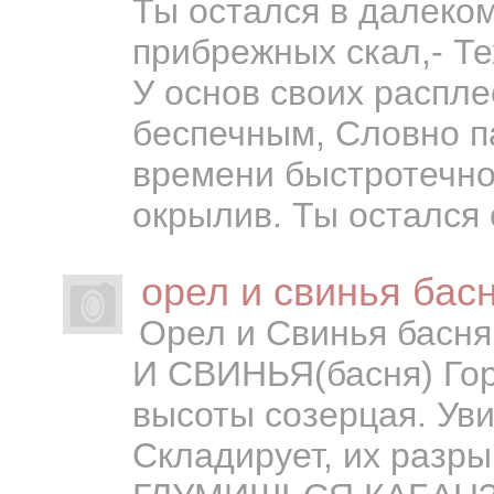
Ты остался в далеко
прибрежных скал,- Те
У основ своих распле
беспечным, Словно па
времени быстротечно
окрылив. Ты остался 
орел и свинья бас
Орел и Свинья басн
И СВИНЬЯ(басня) Гор
высоты созерцая. Уви
Складирует, их разр