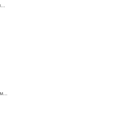
...
.
...