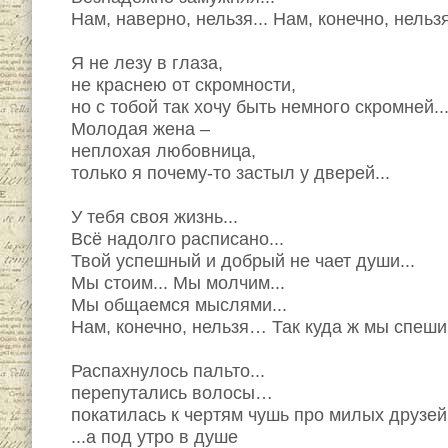
Нам, наверно, нельзя... Нам, конечно, нельзя
Я не лезу в глаза,
не краснею от скромности,
но с тобой так хочу быть немного скромней..
Молодая жена –
неплохая любовница,
только я почему-то застыл у дверей...
У тебя своя жизнь...
Всё надолго расписано...
Твой успешный и добрый не чает души...
Мы стоим... Мы молчим...
Мы общаемся мыслями...
Нам, конечно, нельзя… Так куда ж мы спешим
Распахнулось пальто...
перепутались волосы…
покатилась к чертям чушь про милых друзей
...а под утро в душе