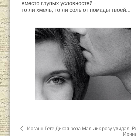
вместо глупых условностей -
то ли хмель, то ли соль от помады твоей...
Иоганн Гете Дикая роза Мальчик розу увидал, Ро
Ирина