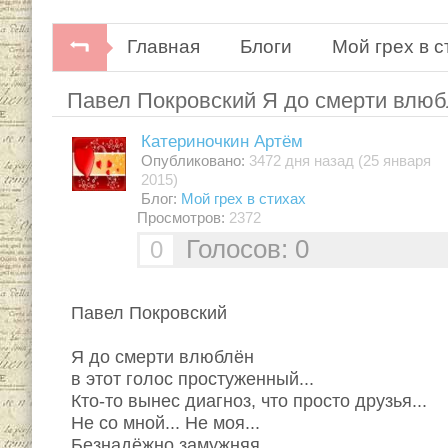
Главная
Блоги
Мой грех в с
Павел Покровский Я до смерти влюбл
Катериночкин Артём
Опубликовано:
3472 дня назад (25 января
2015)
Блог:
Мой грех в стихах
Просмотров:
2372
Голосов: 0
0
Павел Покровский
Я до смерти влюблён
в этот голос простуженный...
Кто-то вынес диагноз, что просто друзья...
Не со мной... Не моя...
Безнадёжно замужняя...