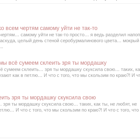
о всем чертям самому уйти не так-то
 чертям… самому уйти не так-то просто… я ведь разделил напо
паскуда, целый день стеной серобурмалинового цвета… мокрый 
..
мы всё сумеем склеить зря ты мордашку
ё сумеем склеить… зря ты мордашку скуксила свою… таких, ка
лезают как в петлю… И что с того, что мы скользим по краю?! И ч
еить зря ты мордашку скуксила свою
зря ты мордашку скуксила свою… таких, как ты, не любят, не
петлю… И что с того, что мы скользим по краю?! И что с того, что