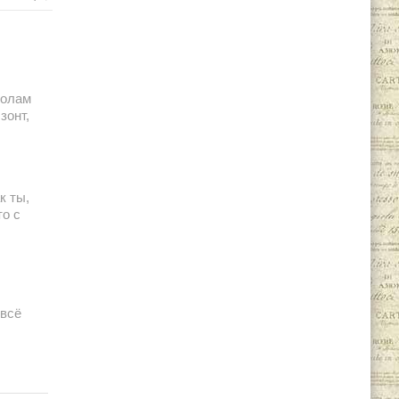
полам
зонт,
к ты,
то с
 всё