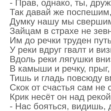
- Прав, однако, ты, друж
Так давай же поспешим
Думку нашу мы сверши
Зайцам в страхе не зевн
Им до речки труден путь
У реки вдруг гвалт и визг
Вдоль реки лягушки вни
В камыши и речку, прыг,
Тишь и гладь повсюду в
Скок от счастья сам не 
Крик несёт он над рекой
- Нас бояться, видишь, д