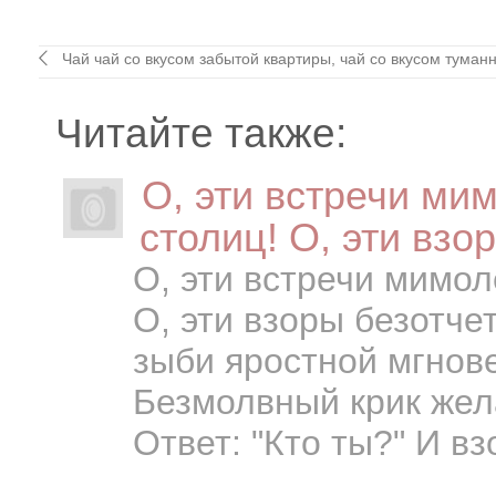
Чай чай со вкусом забытой квартиры, чай со вкусом туманн
Читайте также:
О, эти встречи ми
столиц! О, эти взо
О, эти встречи мимол
О, эти взоры безотче
зыби яростной мгнове
Безмолвный крик жела
Ответ: "Кто ты?" И взо