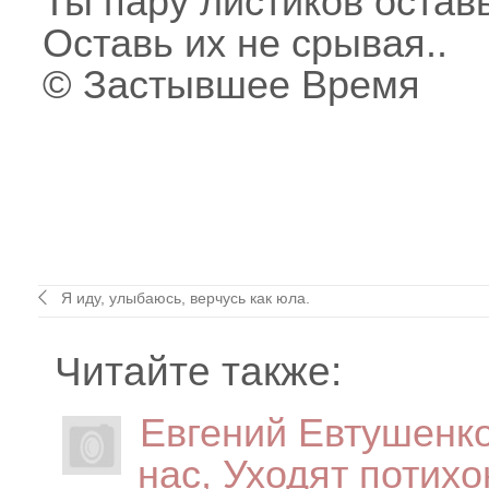
Ты пару листиков оставь
Оставь их не срывая..
© Застывшее Время
Я иду, улыбаюсь, верчусь как юла.
Читайте также:
Евгений Евтушенко
нас, Уходят потихо