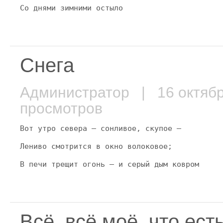
Со днями зимними остыло
Снега
Администратор
| 16 октяб
просмотров
Вот утро севера — сонливое, скупое —
Лениво смотрится в окно волоковое;
В печи трещит огонь — и серый дым ковром
Всё, всё моё, что ес