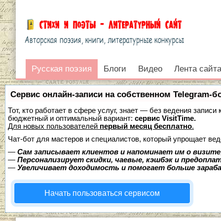
Русская поэзия
Русская поэзия
Блоги
Видео
Лента сайт
Войти
Сервис онлайн-записи на собственном Telegram-б
Тот, кто работает в сфере услуг, знает — без ведения записи
бюджетный и оптимальный вариант:
сервис VisitTime.
Для новых пользователей
первый месяц бесплатно
.
Чат-бот для мастеров и специалистов, который упрощает вед
—
Сам записывает клиентов и напоминает им о визите
—
Персонализирует скидки, чаевые, кэшбэк и предопла
—
Увеличивает доходимость и помогает больше зара
Начать пользоваться сервисом