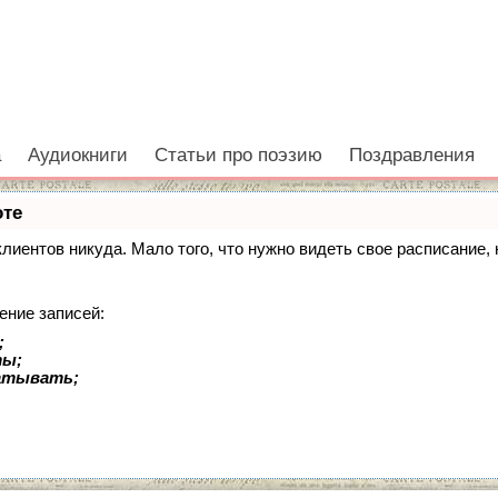
а
Аудиокниги
Статьи про поэзию
Поздравления
оте
 клиентов никуда. Мало того, что нужно видеть свое расписание
ение записей:
;
ты;
батывать;