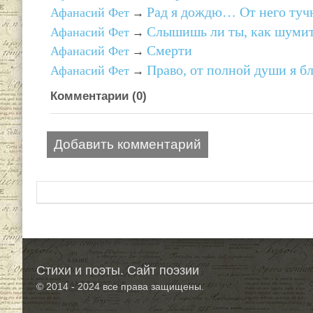
Рад я дождю… От него тучн
Афанасий Фет
→
Слышишь ли ты, как шумит 
Афанасий Фет
→
Смерти
Афанасий Фет
→
Право, от полной души я б
Афанасий Фет
→
Комментарии (
0
)
Добавить комментарий
Стихи и поэты. Сайт поэзии
© 2014 - 2024
все права защищены.