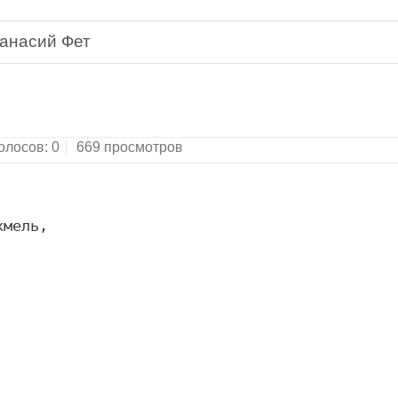
анасий Фет
олосов:
0
669 просмотров
хмель,