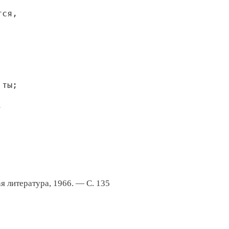
тся,
 ты;
,
я литература, 1966. — С. 135