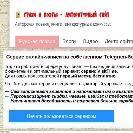
Русская поэзия
Русская поэзия
Блоги
Видео
Лента сайт
Войти
Сервис онлайн-записи на собственном Telegram-б
Тот, кто работает в сфере услуг, знает — без ведения записи
бюджетный и оптимальный вариант:
сервис VisitTime.
Для новых пользователей
первый месяц бесплатно
.
Чат-бот для мастеров и специалистов, который упрощает вед
—
Сам записывает клиентов и напоминает им о визите
—
Персонализирует скидки, чаевые, кэшбэк и предопла
—
Увеличивает доходимость и помогает больше зара
Начать пользоваться сервисом