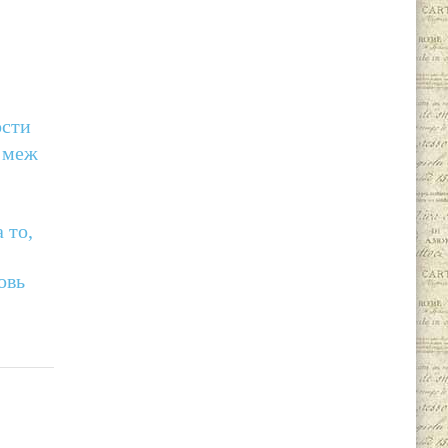
ости
 меж
 то,
овь