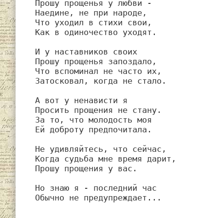
Прошу прощенья у любви -

Наедине, не при народе,

Что уходил в стихи свои,

Как в одиночество уходят.

И у наставников своих

Прошу прощенья запоздало,

Что вспоминал не часто их,

Затосковал, когда не стало.

А вот у ненависти я

Просить прощения не стану.

За то, что молодость моя

Ей доброту предпочитала.

Не удивляйтесь, что сейчас,

Когда судьба мне время дарит,

Прошу прощения у вас.

Но знаю я - последний час

Обычно не предупреждает...