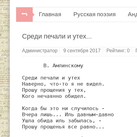
Главная
Русская поэзия
Ан
Андрей Дементьев. Аварийное врем
Среди печали и утех...
Администратор
9 сентября 2017
Рейтинг:
0
       В. Амлинскому

Среди печали и утех

Наверно, что-то я не видел.

Прошу прощения у тех,

Кого нечаянно обидел.

Когда бы это ни случилось -

Вчера лишь... Иль давным-давно

Ушла обида иль забылась, -

Прошу прощенья все равно...
