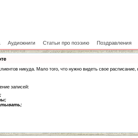
а
Аудиокниги
Статьи про поэзию
Поздравления
оте
 клиентов никуда. Мало того, что нужно видеть свое расписание
ение записей:
;
ты;
батывать;