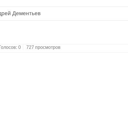
дрей Дементьев
я любви.Стихи, статьи, песни.Москва: Новости, 
Голосов:
0
727 просмотров