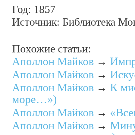
Год: 1857
Источник: Библиотека Мо
Похожие статьи:
Импр
Аполлон Майков
→
Иску
Аполлон Майков
→
К ми
Аполлон Майков
→
море…»)
«Все
Аполлон Майков
→
Мину
Аполлон Майков
→