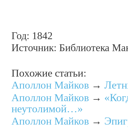
Год: 1842
Источник: Библиотека М
Похожие статьи:
Летн
Аполлон Майков
→
«Ког
Аполлон Майков
→
неутолимой…»
Эпи
Аполлон Майков
→