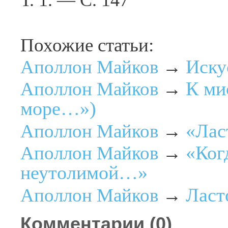
Т. 1. — С. 147
Похожие статьи:
Иску
Аполлон Майков
→
К ми
Аполлон Майков
→
море…»)
«Лас
Аполлон Майков
→
«Ког
Аполлон Майков
→
неутолимой…»
Ласт
Аполлон Майков
→
Комментарии (
0
)