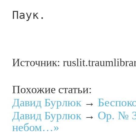
Паук.
Источник: ruslit.traumlibra
Похожие статьи:
Беспок
Давид Бурлюк
→
Op. № 3
Давид Бурлюк
→
небом…»