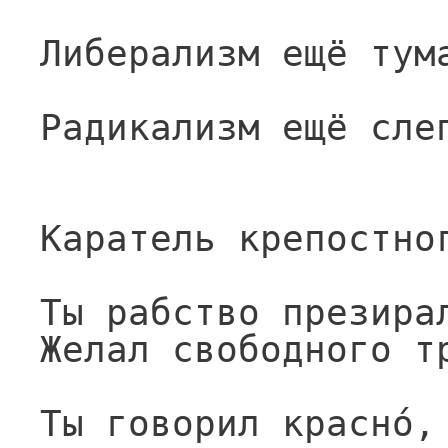
Либерализм ещё тум
Радикализм ещё сле
Каратель крепостно
Ты рабство презира
Желал свободного т
Ты говорил красно́,