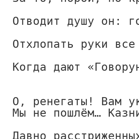
Отводит душу он: г
Отхлопать руки все
Когда дают «Говору
О, ренегаты! Вам у
Мы не пошлём… Казн
Давно расстриженны