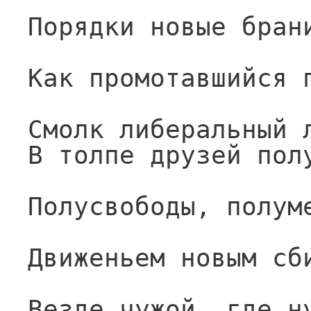
Порядки новые бран
Как промотавшийся 
Смолк либеральный 
В толпе друзей пол
Полусвободы, полум
Движеньем новым сб
Везде чужой, где н