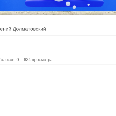
гений Долматовский
луй.Новые стихи. Серия "Поэтическая Россия".Мо
Голосов:
0
634 просмотра