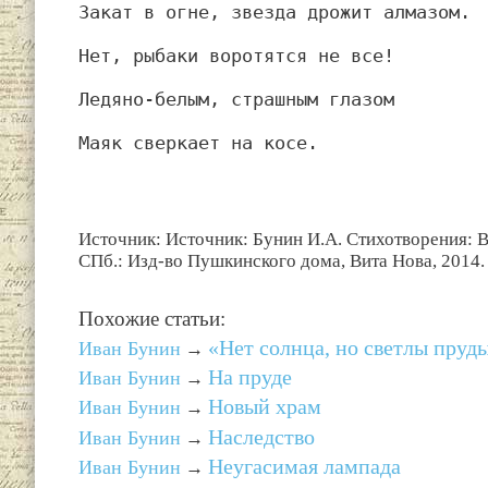
Закат в огне, звезда дрожит алмазом.
Нет, рыбаки воротятся не все!
Ледяно-белым, страшным глазом
Маяк сверкает на косе.
Источник: Источник: Бунин И.А. Стихотворения: В 2 
СПб.: Изд-во Пушкинского дома, Вита Нова, 2014. Т
Похожие статьи:
«Нет солнца, но светлы пру
Иван Бунин
→
На пруде
Иван Бунин
→
Новый храм
Иван Бунин
→
Наследство
Иван Бунин
→
Неугасимая лампада
Иван Бунин
→