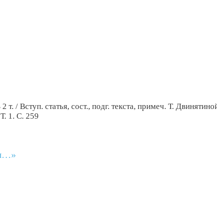
т. / Вступ. статья, сост., подг. текста, примеч. Т. Двинятино
. 1. С. 259
ды…»