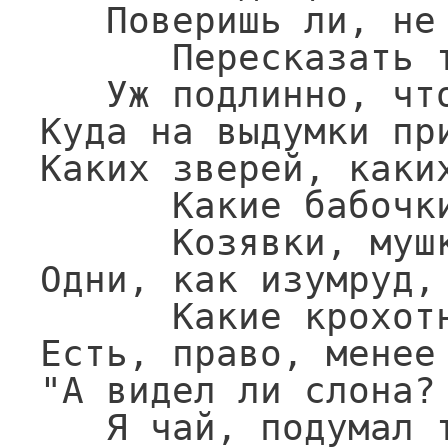
   Поверишь ли, не станет ни уменья

      Пересказать тебе, ни сил.

   Уж подлинно, что там чудес палата!

Куда на выдумки при
Каких зверей, каких
      Какие бабочки, букашки,

      Козявки, мушки, таракашки!

Одни, как изумруд, 
      Какие крохотны коровки!

Есть, право, менее 
"А видел ли слона?
   Я чай, подумал ты, что гору встретил?" 