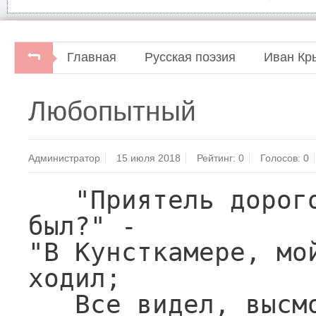
Главная
Русская поэзия
Иван Кр
Три века русской поэзии.Составитель Ни
Любопытный
Администратор
15 июля 2018
Рейтинг:
0
Голосов:
0
   "Приятель дорогой, здорово! Где ты 
был?" -

"В Кунсткамере, мой
ходил;

   Все видел, высмотрел; от удивленья,
