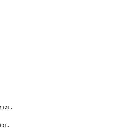
пот.

от.
