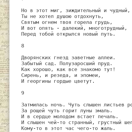
Но в этот миг, зиждительный и чудный,

Ты не хотел душою отдохнуть,

Святым огнем твоя горела грудь,

И вот опять - далекий, многотрудный,

Перед тобой открылся новый путь.

8

Дворянских гнезд заветные аллеи.

Забытый сад. Полузаросший пруд.

Как хорошо, как все знакомо тут!

Сирень, и резеда, и эпомеи,

И георгины гордые цветут.

9

Затмилась ночь. Чуть слышен листьев ро
За рощей чуть горит луны эмаль.

И в сердце молодом встает печаль.

И слышен чей-то странный, грустный шеп
Кому-то в этот час чего-то жаль.
