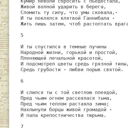
Кумир неволи сбросить с пьедестала,

Живой волной ударить в берега,

Сломить ту силу, что умы сковала,-

И ты поклялся клятвой Ганнибала -

Жить лишь затем, чтоб растоптать врага
5

И ты спустился в темные пучины

Народной жизни, горькой и простой,

Пленяющей печальной красотой,

И подсмотрел цветы средь грязной тины,
Средь грубости - любви порыв святой.

6

И слился ты с той светлою плеядой,

Пред чьим огнем рассеялася тьма,

Пред чьим теплом растаяла зима;

Нахлынули борцы живой громадой -

И пала крепостничества тюрьма.

7
