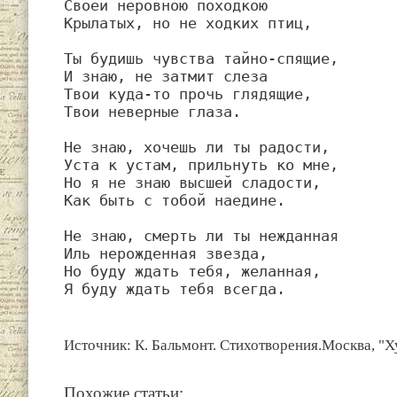
Своей неровною походкою

Крылатых, но не ходких птиц,

Ты будишь чувства тайно-спящие,

И знаю, не затмит слеза

Твои куда-то прочь глядящие,

Твои неверные глаза.

Не знаю, хочешь ли ты радости,

Уста к устам, прильнуть ко мне,

Но я не знаю высшей сладости,

Как быть с тобой наедине.

Не знаю, смерть ли ты нежданная

Иль нерожденная звезда,

Но буду ждать тебя, желанная,

Я буду ждать тебя всегда.
Источник: К. Бальмонт. Стихотворения.Москва, "Х
Похожие статьи: