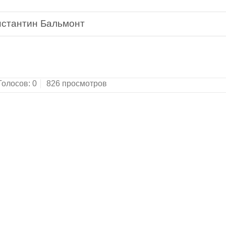
нстантин Бальмонт
а, "Художественная Литература", 1990.
Голосов:
0
826 просмотров