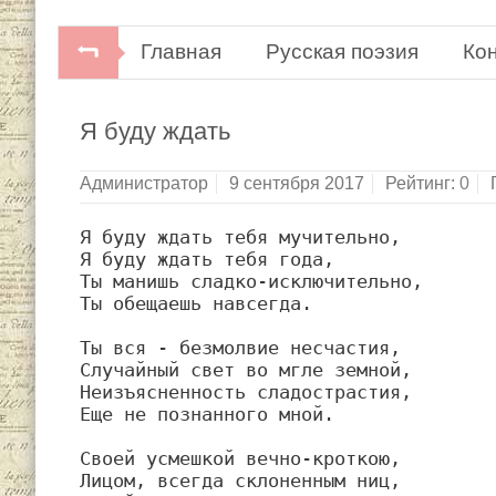
Главная
Русская поэзия
Ко
К. Бальмонт. Стихотворения.Москв
Я буду ждать
Администратор
9 сентября 2017
Рейтинг:
0
Я буду ждать тебя мучительно,

Я буду ждать тебя года,

Ты манишь сладко-исключительно,

Ты обещаешь навсегда.

Ты вся - безмолвие несчастия,

Случайный свет во мгле земной,

Неизъясненность сладострастия,

Еще не познанного мной.

Своей усмешкой вечно-кроткою,

Лицом, всегда склоненным ниц,
