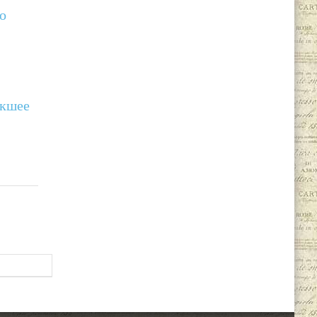
 о
ыкшее