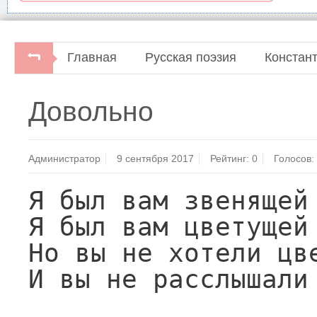
Главная
Русская поэзия
Констан
К. Д. Бальмонт. Стихотворения.Библиотека поэт
Довольно
писатель", 1969.
Администратор
9 сентября 2017
Рейтинг:
0
Голосов:
Я был вам звенящей 
Я был вам цветущей 
Но вы не хотели цве
И вы не расслышали 