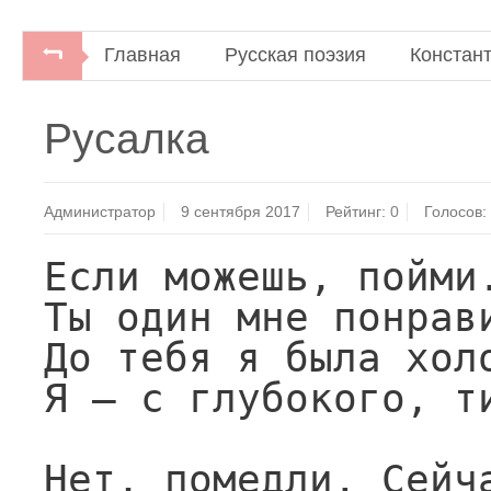
Главная
Русская поэзия
Констан
К. Д. Бальмонт. Стихотворения.Библиотека поэт
Русалка
писатель", 1969.
Администратор
9 сентября 2017
Рейтинг:
0
Голосов:
Если можешь, пойми.
Ты один мне понрави
До тебя я была холо
Я — с глубокого, ти
Нет, помедли. Сейча