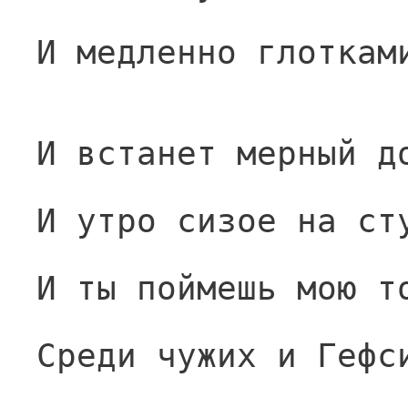
И медленно глоткам
И встанет мерный д
И утро сизое на ст
И ты поймешь мою т
Среди чужих и Гефс