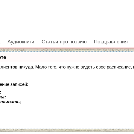
а
Аудиокниги
Статьи про поэзию
Поздравления
оте
 клиентов никуда. Мало того, что нужно видеть свое расписание
ение записей:
;
ты;
батывать;