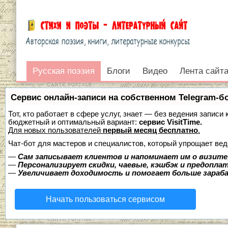
Русская поэзия
Русская поэзия
Блоги
Видео
Лента сайт
Войти
Сервис онлайн-записи на собственном Telegram-б
Тот, кто работает в сфере услуг, знает — без ведения записи
бюджетный и оптимальный вариант:
сервис VisitTime.
Для новых пользователей
первый месяц бесплатно
.
Чат-бот для мастеров и специалистов, который упрощает вед
—
Сам записывает клиентов и напоминает им о визите
—
Персонализирует скидки, чаевые, кэшбэк и предопла
—
Увеличивает доходимость и помогает больше зара
Начать пользоваться сервисом