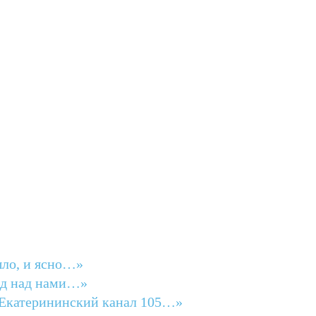
шло, и ясно…»
зд над нами…»
 Екатерининский канал 105…»