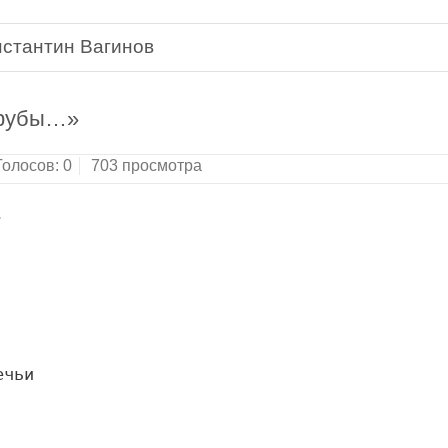
нстантин Вагинов
трубы…»
Голосов:
0
703 просмотра
,
ечьи