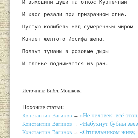
И выходили души на откос Кузнечный
И хаос резали при призрачном огне.
Пустую колыбель над сумеречным миром
Качает жёлтого Иосифа жена.
Ползут туманы в розовые дыры
И тленье поднимается из ран.
Источник: Библ. Мошкова
Похожие статьи:
«Не человек: всё ото
Константин Вагинов
→
«Набухнут бубны звё
Константин Вагинов
→
«Отшельником живу,
Константин Вагинов
→