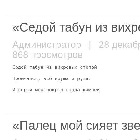
«Седой табун из вих
Администратор
| 28 декаб
868 просмотров
Седой табун из вихревых степей
Промчался, всё круша и руша.
И серый мох покрыл стада камней.
«Палец мой сияет з