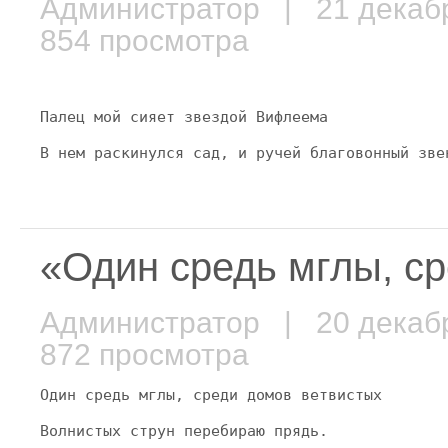
Администратор
| 21 декаб
854 просмотра
Палец мой сияет звездой Вифлеема
В нем раскинулся сад, и ручей благовонный зве
«Один средь мглы, с
Администратор
| 20 декаб
872 просмотра
Один средь мглы, среди домов ветвистых
Волнистых струн перебираю прядь.