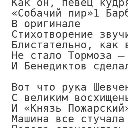
Как он, певец кудря
«Собачий пир»1 Барб
В оригинале

Стихотворение звучи
Блистательно, как в
Не стало Тормоза — 
И Бенедиктов сделал
Вот что рука Шевчен
С великим восхищень
И «Князь Пожарский»
Машина все стучала 