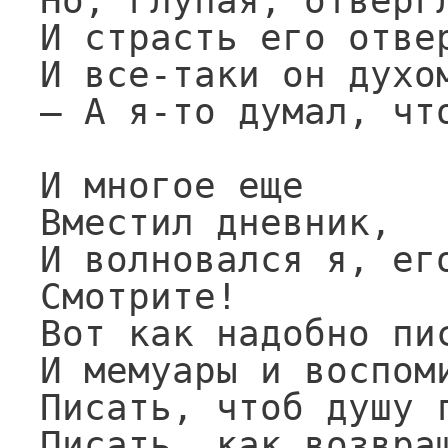
Но, глупая, отвергл
И страсть его отвер
И все-таки он духом
— А я-то думал, что
И многое еще

Вместил дневник,

И волновался я, его
Смотрите!

Вот как надобно пис
И мемуары и воспоми
Писать, чтоб душу г
Писать, как возвращ