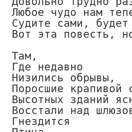
Довольно трудно раз
Любое чудо нам тепе
Судите сами, будет 
Вот эта повесть, но
Там,

Где недавно

Низились обрывы,

Поросшие крапивой с
Высотных зданий ясн
Восстали над шлюзов
Гнездится
