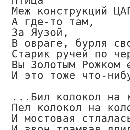
Птица

Меж конструкций ЦАГ
А где-то там,

За Яузой,

В овраге, бурля сво
Старик ручей по чер
Вы Золотым Рожком е
И это тоже что-нибу
...Бил колокол на к
Пел колокол на коло
И мостовая стлалась
И звон трамвая длил