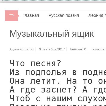
Главная
Русская поэзия
Леонид 
Леонид Мартынов. Стихотворения и поэмы.Библи
Музыкальный ящик
Советский писатель, 1986.
Администратор
9 сентября 2017
Рейтинг:
0
Голосов:
Что песня?

Из подполья в подне
Она летит. На то он
А где заснет? А где
Чтоб с нашим слухо