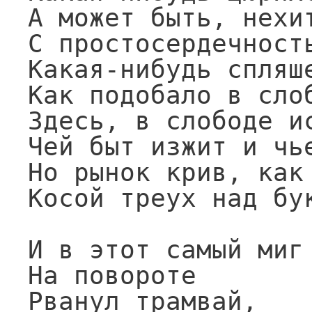
А может быть, нехит
С простосердечность
Какая-нибудь спляше
Как подобало в слоб
Здесь, в слободе ис
Чей быт изжит и чье
Но рынок крив, как 
Косой треух над бук
И в этот самый миг

На повороте

Рванул трамвай,
