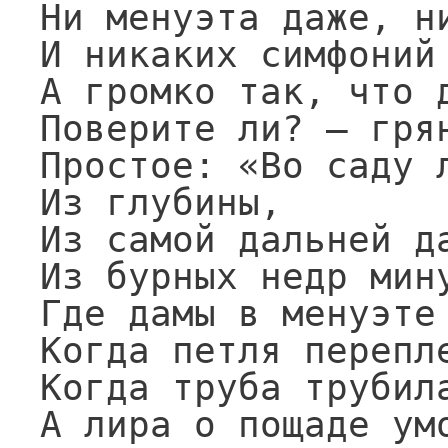
Ни менуэта даже, ни
И никаких симфоний 
А громко так, что д
Поверите ли? — грян
Простое: «Во саду л
Из глубины,

Из самой дальней да
Из бурных недр мину
Где дамы в менуэте 
Когда петля перепле
Когда труба трубила
А лира о пощаде умо