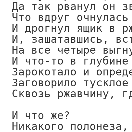
Да так рванул он зв
Что вдруг очнулась 
И дрогнул ящик в рж
И, зашатавшись, вст
На все четыре выгну
И что-то в глубине 
Зарокотало и опреде
Заговорило тусклое 
Сквозь ржавчину, гд
И что же?

Никакого полонеза,
