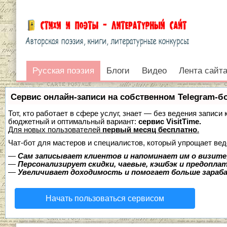
Русская поэзия
Русская поэзия
Блоги
Видео
Лента сайт
Войти
Сервис онлайн-записи на собственном Telegram-б
Тот, кто работает в сфере услуг, знает — без ведения записи
бюджетный и оптимальный вариант:
сервис VisitTime.
Для новых пользователей
первый месяц бесплатно
.
Чат-бот для мастеров и специалистов, который упрощает вед
—
Сам записывает клиентов и напоминает им о визите
—
Персонализирует скидки, чаевые, кэшбэк и предопла
—
Увеличивает доходимость и помогает больше зара
Начать пользоваться сервисом