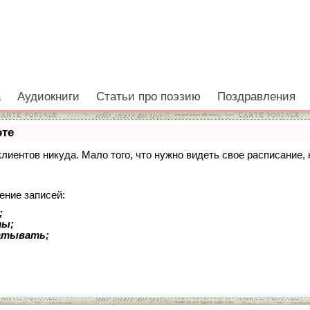
а
Аудиокниги
Статьи про поэзию
Поздравления
оте
 клиентов никуда. Мало того, что нужно видеть свое расписание
ение записей:
;
ты;
батывать;