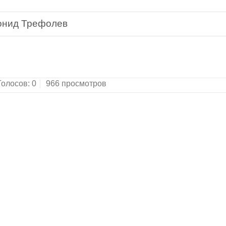
онид Трефолев
Голосов:
0
966 просмотров