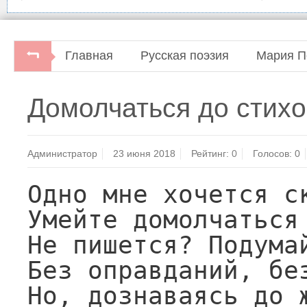
Главная
Русская поэзия
Мария П
Мария Петровых. Домолчаться до стихов.Домаш
Домолчаться до стихо
Администратор
23 июня 2018
Рейтинг:
0
Голосов:
0
Одно мне хочется ск
Умейте домолчаться 
Не пишется? Подумай
Без оправданий, без
Но, дознаваясь до ж