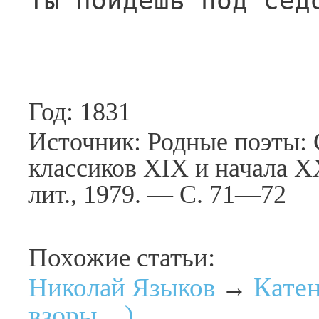
Ты пойдёшь под сед
Год: 1831
Источник: Родные поэты: 
классиков XIX и начала XX
лит., 1979. — С. 71—72
Похожие статьи:
Катен
Николай Языков
→
взоры…)