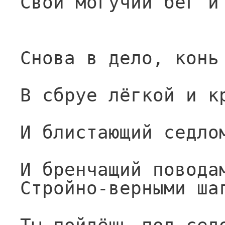
Свой могучий бег и
Снова в дело, конь
В сбруе лёгкой и к
И блистающий седло
И бренчащий повода
Стройно-верными ша