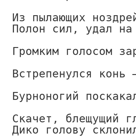
Из пылающих ноздре
Полон сил, удал на
Громким голосом за
Встрепенулся конь 
Бурноногий поскака
Скачет, блещущий г
Дико голову склони