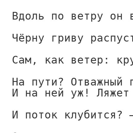
Вдоль по ветру он 
Чёрну гриву распус
Сам, как ветер: кр
На пути? Отважный 
И на ней уж! Ляжет
И поток клубится? 