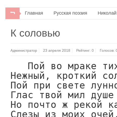
Главная
Русская поэзия
Николай
Русские поэты. Антология русской поэзии 
К соловью
Администратор
23 апреля 2018
Рейтинг:
0
Голосов:
   Пой во мраке тихой рощи,

Нежный, кроткий сол
Пой при свете лунно
Глас твой мил душе 
Но почто ж рекой ка
Слезы из моих очей,