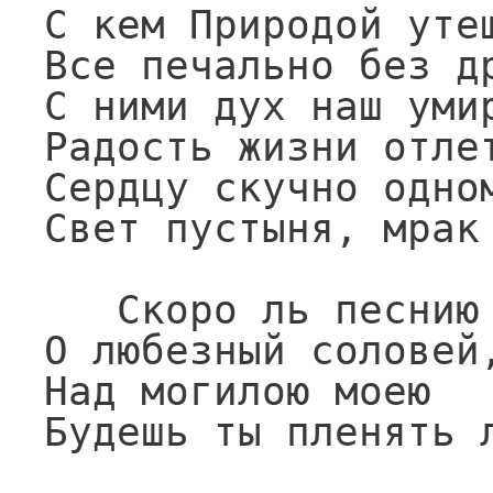
С кем Природой утеш
Все печально без др
С ними дух наш умир
Радость жизни отлет
Сердцу скучно одном
Свет пустыня, мрак 
   Скоро ль песнию своею,

О любезный соловей,
Над могилою моею

Будешь ты пленять 