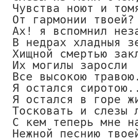
Чувства ноют и томя
От гармонии твоей?

Ах! я вспомнил неза
В недрах хладныя зе
Хищной смертью закл
Их могилы заросли

Все высокою травою.
Я остался сиротою..
Я остался в горе жи
Тосковать и слезы л
С кем теперь мне на
Нежной песнию твоей