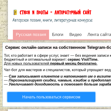
Русская поэзия
Русская поэзия
Блоги
Видео
Лента сайт
Войти
Сервис онлайн-записи на собственном Telegram-б
Тот, кто работает в сфере услуг, знает — без ведения записи
бюджетный и оптимальный вариант:
сервис VisitTime.
Для новых пользователей
первый месяц бесплатно
.
Чат-бот для мастеров и специалистов, который упрощает вед
—
Сам записывает клиентов и напоминает им о визите
—
Персонализирует скидки, чаевые, кэшбэк и предопла
—
Увеличивает доходимость и помогает больше зара
Начать пользоваться сервисом