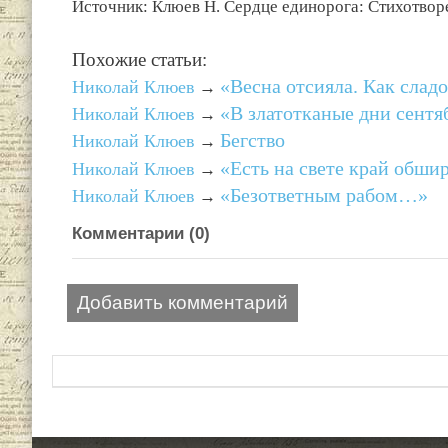
Источник: Клюев Н. Сердце единорога: Стихотвор
Похожие статьи:
«Весна отсияла. Как сла
Николай Клюев
→
«В златотканые дни сент
Николай Клюев
→
Бегство
Николай Клюев
→
«Есть на свете край обш
Николай Клюев
→
«Безответным рабом…»
Николай Клюев
→
Комментарии (
0
)
Добавить комментарий