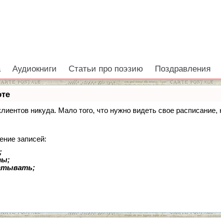
а
Аудиокниги
Статьи про поэзию
Поздравления
оте
 клиентов никуда. Мало того, что нужно видеть свое расписание
ение записей:
;
ты;
батывать;