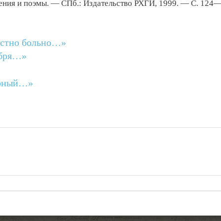
ения и поэмы. — СПб.: Издательство РХГИ, 1999. — С. 124
достно больно…»
ября…»
ирный…»