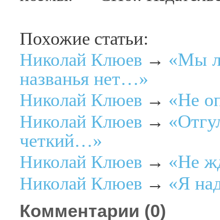
Похожие статьи:
«Мы л
Николай Клюев
→
названья нет…»
«Не о
Николай Клюев
→
«Отгул
Николай Клюев
→
четкий…»
«Не ж
Николай Клюев
→
«Я на
Николай Клюев
→
Комментарии (
0
)