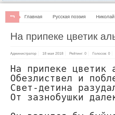
Главная
Русская поэзия
Николай
Чудное Мгновенье. Любовная лирика русс
На припеке цветик алы
Администратор
18 мая 2018
Рейтинг:
0
Голосов:
0
На припеке цветик а
Обезлиствел и побле
Свет-детина разудал
От зазнобушки далек