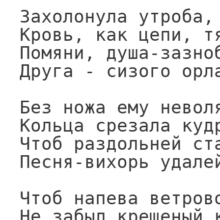
Захолонула утроба,

Кровь, как цепи, тя
Помяни, душа-зазноб
Друга - сизого орла
Без ножа ему неволя
Кольца срезала кудр
Чтоб раздольней ста
Песня-вихорь удалей
Чтоб напева ветрово
Не забыл крещеный к