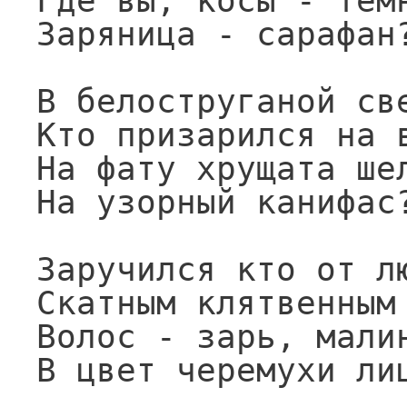
Где вы, косы - темн
Заряница - сарафан?
В белоструганой све
Кто призарился на в
На фату хрущата шел
На узорный канифас?
Заручился кто от лю
Скатным клятвенным 
Волос - зарь, малин
В цвет черемухи лиц