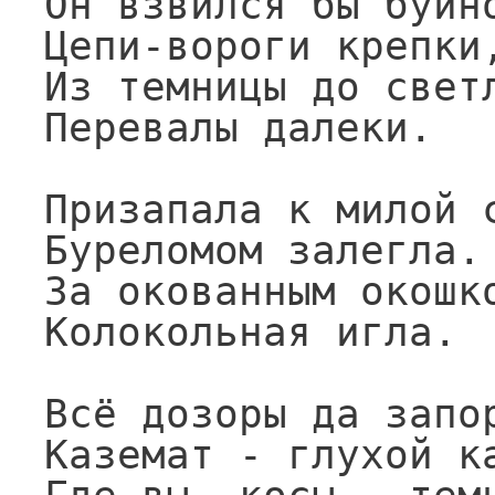
Он взвился бы буйно
Цепи-вороги крепки,
Из темницы до светл
Перевалы далеки.

Призапала к милой с
Буреломом залегла.

За окованным окошко
Колокольная игла.

Всё дозоры да запор
Каземат - глухой ка