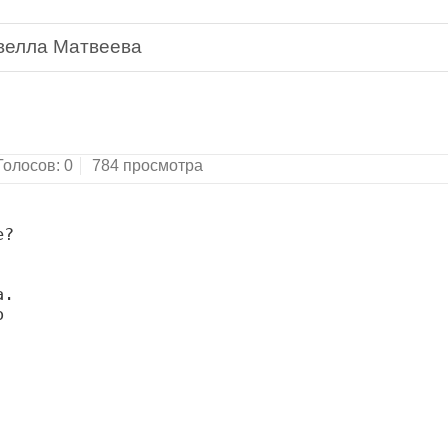
велла Матвеева
дия для гитары. Песни и стихи.Москва, "Аргус",
Голосов:
0
784 просмотра
?

.


