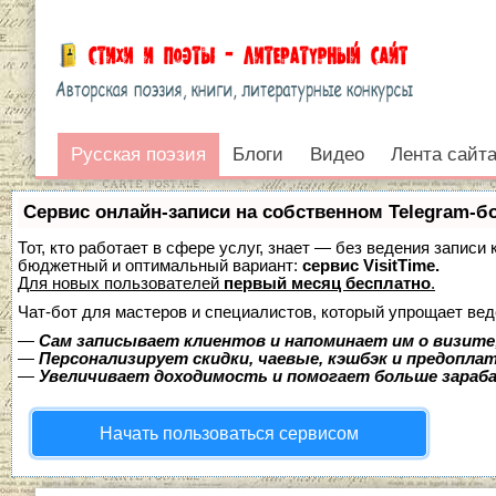
Русская поэзия
Русская поэзия
Блоги
Видео
Лента сайт
Войти
Сервис онлайн-записи на собственном Telegram-б
Тот, кто работает в сфере услуг, знает — без ведения записи
бюджетный и оптимальный вариант:
сервис VisitTime.
Для новых пользователей
первый месяц бесплатно
.
Чат-бот для мастеров и специалистов, который упрощает вед
—
Сам записывает клиентов и напоминает им о визите
—
Персонализирует скидки, чаевые, кэшбэк и предопла
—
Увеличивает доходимость и помогает больше зара
Начать пользоваться сервисом