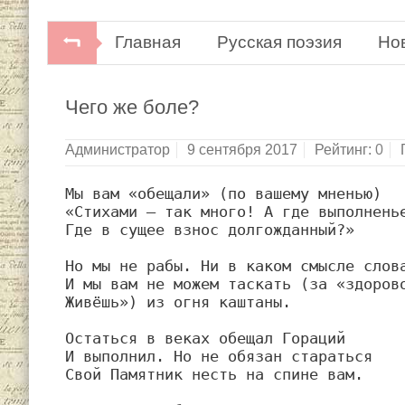
Главная
Русская поэзия
Но
Новелла Матвеева. Иван Киуру.Мело
Чего же боле?
Администратор
9 сентября 2017
Рейтинг:
0
Мы вам «обещали» (по вашему мненью)

«Стихами — так много! А где выполненье
Где в сущее взнос долгожданный?»

Но мы не рабы. Ни в каком смысле слова
И мы вам не можем таскать (за «здорово
Живёшь») из огня каштаны.

Остаться в веках обещал Гораций

И выполнил. Но не обязан стараться

Свой Памятник несть на спине вам.
