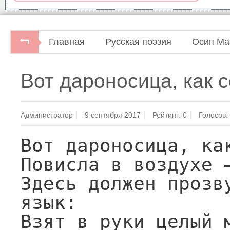
Главная
Русская поэзия
Осип Ма
О.Мандельштам. Полное собрание стихотворени
Вот дароносица, как с
Академический проект, 1995.
Администратор
9 сентября 2017
Рейтинг:
0
Голосов:
Вот дароносица, как
Повисла в воздухе —
Здесь должен прозву
язык:

Взят в руки целый м