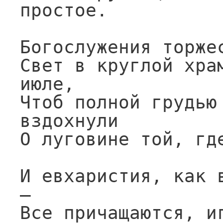
простое.

Богослужения торжес
Свет в круглой храм
июле,

Чтоб полной грудью 
вздохнули

О луговине той, где
И евхаристия, как в
—

Все причащаются, иг