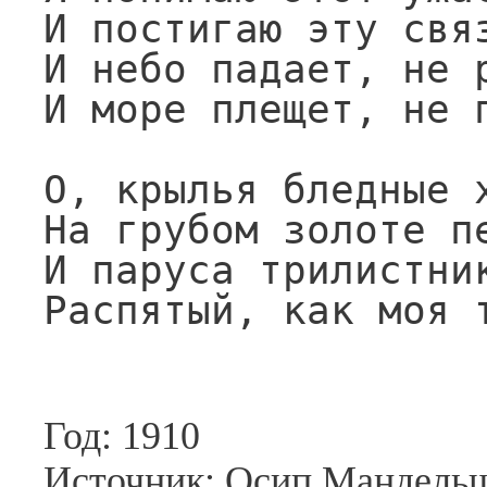
И постигаю эту связ
И небо падает, не р
И море плещет, не п
О, крылья бледные х
На грубом золоте пе
И паруса трилистник
Распятый, как моя 
Год: 1910
Источник: Осип Мандельш