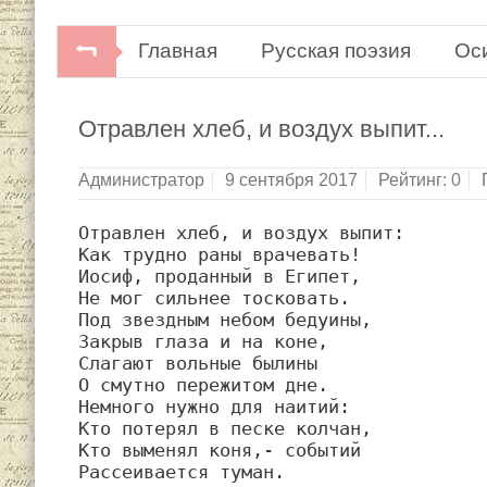
Главная
Русская поэзия
Ос
Осип Мандельштам. Избранное.Всем
Отравлен хлеб, и воздух выпит...
Администратор
9 сентября 2017
Рейтинг:
0
Отравлен хлеб, и воздух выпит:

Как трудно раны врачевать!

Иосиф, проданный в Египет,

Не мог сильнее тосковать.

Под звездным небом бедуины,

Закрыв глаза и на коне,

Слагают вольные былины

О смутно пережитом дне.

Немного нужно для наитий:

Кто потерял в песке колчан,

Кто выменял коня,- событий

Рассеивается туман.
