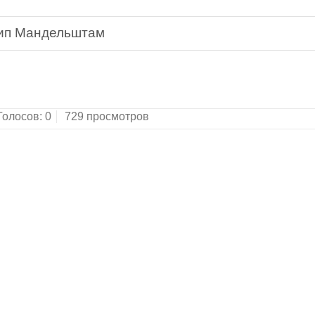
ип Мандельштам
ирная библиотека поэзии.Ростов-на-Дону, "Фени
Голосов:
0
729 просмотров