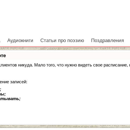
а
Аудиокниги
Статьи про поэзию
Поздравления
оте
 клиентов никуда. Мало того, что нужно видеть свое расписание
ение записей:
;
ты;
батывать;