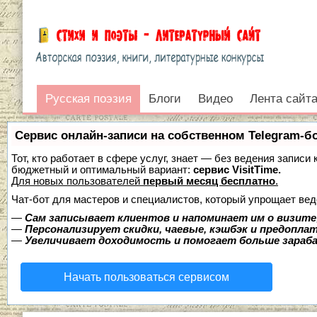
Русская поэзия
Русская поэзия
Блоги
Видео
Лента сайт
Войти
Сервис онлайн-записи на собственном Telegram-б
Тот, кто работает в сфере услуг, знает — без ведения записи
бюджетный и оптимальный вариант:
сервис VisitTime.
Для новых пользователей
первый месяц бесплатно
.
Чат-бот для мастеров и специалистов, который упрощает вед
—
Сам записывает клиентов и напоминает им о визите
—
Персонализирует скидки, чаевые, кэшбэк и предопла
—
Увеличивает доходимость и помогает больше зара
Начать пользоваться сервисом