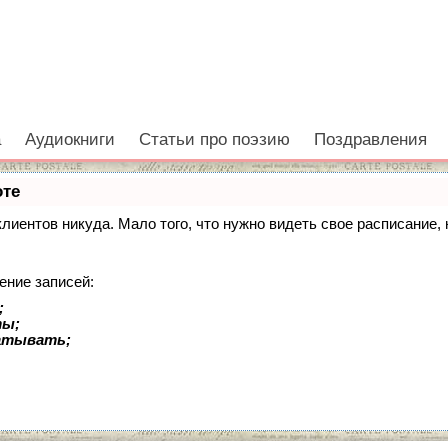
е
а
Аудиокниги
Статьи про поэзию
Поздравления
оте
 клиентов никуда. Мало того, что нужно видеть свое расписание
ение записей:
;
ты;
батывать;