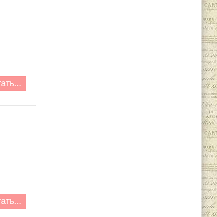
ать...
ать...