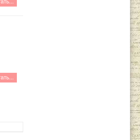
ать...
ать...