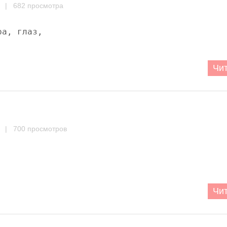
| 682 просмотра
а, глаз,

Чит
| 700 просмотров
Чит