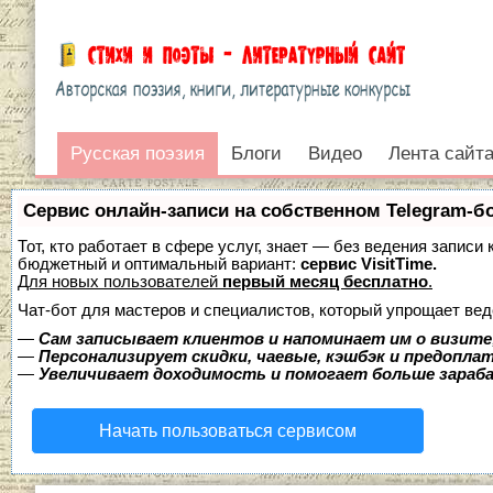
Жизнь поэтов
Песни на стихи
Литература и книги
Сказки и колыбельны
Русская поэзия
Русская поэзия
Блоги
Видео
Лента сайт
Войти
Сервис онлайн-записи на собственном Telegram-б
Тот, кто работает в сфере услуг, знает — без ведения записи
бюджетный и оптимальный вариант:
сервис VisitTime.
Для новых пользователей
первый месяц бесплатно
.
Чат-бот для мастеров и специалистов, который упрощает вед
—
Сам записывает клиентов и напоминает им о визите
—
Персонализирует скидки, чаевые, кэшбэк и предопла
—
Увеличивает доходимость и помогает больше зара
Начать пользоваться сервисом