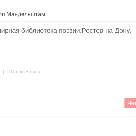
ип Мандельштам
рная библиотека поэзии.Ростов-на-Дону,
| 711 просмотров
Чит