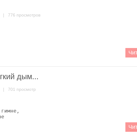
| 776 просмотров
Чит
гкий дым...
| 701 просмотр


гимне,

не
Чит