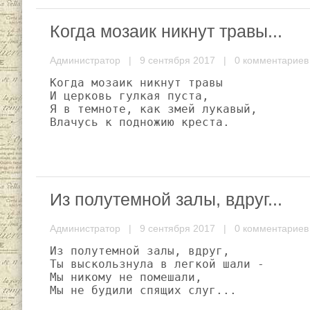
Когда мозаик никнут травы...
Администратор
| 9 сентября 2017 |
0 комментариев
Когда мозаик никнут травы

И церковь гулкая пуста,

Я в темноте, как змей лукавый,

Влачусь к подножию креста.
Из полутемной залы, вдруг...
Администратор
| 9 сентября 2017 |
0 комментариев
Из полутемной залы, вдруг,

Ты выскользнула в легкой шали -

Мы никому не помешали,

Мы не будили спящих слуг...