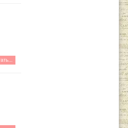
ать...