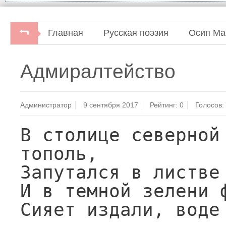
Главная
Русская поэзия
Осип Ма
С.Бавин, И.Семибратова. Судьбы поэтов серебр
Адмиралтейство
Книжная палата 1993.
Администратор
9 сентября 2017
Рейтинг:
0
Голосов:
В столице северной 
тополь,

Запутался в листве 
И в темной зелени ф
Сияет издали, воде 