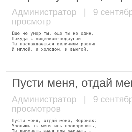
Администратор
| 9 сентяб
просмотр
Еще не умер ты, еще ты не один,

Покуда с нищенкой-подругой

Ты наслаждаешься величием равнин

И мглой, и холодом, и вьюгой.
Пусти меня, отдай ме
Администратор
| 9 сентяб
просмотров
Пусти меня, отдай меня, Воронеж:

Уронишь ты меня иль проворонишь,

Ты выронишь меня или вернешь,-
