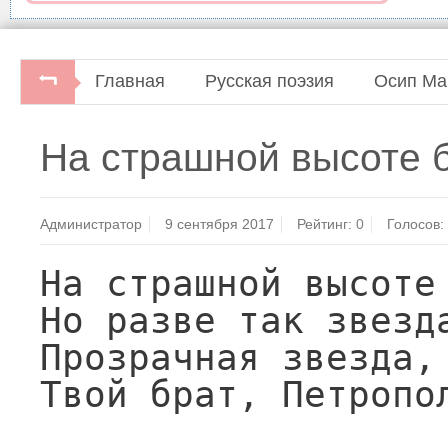
Главная
Русская поэзия
Осип Ма
С.Бавин, И.Семибратова. Судьбы поэтов серебр
На страшной высоте б
Книжная палата 1993.
Администратор
9 сентября 2017
Рейтинг:
0
Голосов:
На страшной высоте 
Но разве так звезда
Прозрачная звезда, 
Твой брат, Петропол