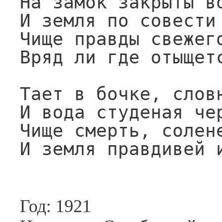
На замок закрыты во
И земля по совести 
Чище правды свежего
Вряд ли где отыщетс
Тает в бочке, словн
И вода студеная чер
Чище смерть, солене
И земля правдивей 
Год: 1921