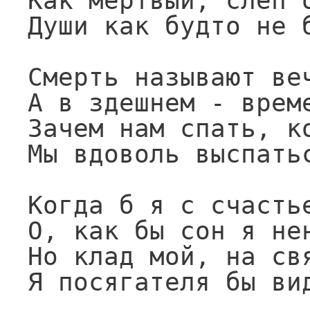
Как мертвый, слеп о
Души как будто не б
Смерть называют веч
А в здешнем - време
Зачем нам спать, ко
Мы вдоволь выспатьс
Когда б я с счастье
О, как бы сон я нен
Но клад мой, на свя
Я посягателя бы вид