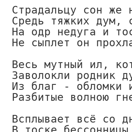
Страдальцу сон же н
Средь тяжких дум, с
На одр недуга и тос
Не сыплет он прохла
Весь мутный ил, кот
Заволокли родник ду
Из благ - обломки и
Разбитые волною гне
Всплывает всё со дн
В тоске бессонницы 