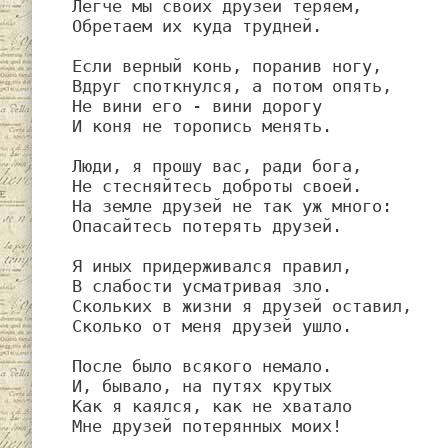
Легче мы своих друзей теряем,

Обретаем их куда трудней.

Если верный конь, поранив ногу,

Вдруг споткнулся, а потом опять,

Не вини его - вини дорогу

И коня не торопись менять.

Люди, я прошу вас, ради бога,

Не стесняйтесь доброты своей.

На земле друзей не так уж много:

Опасайтесь потерять друзей.

Я иных придерживался правил,

В слабости усматривая зло.

Скольких в жизни я друзей оставил,

Сколько от меня друзей ушло.

После было всякого немало.

И, бывало, на путях крутых

Как я каялся, как не хватало

Мне друзей потерянных моих!
