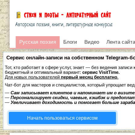
Русская поэзия
Русская поэзия
Блоги
Видео
Лента сайт
Войти
Сервис онлайн-записи на собственном Telegram-б
Тот, кто работает в сфере услуг, знает — без ведения записи
бюджетный и оптимальный вариант:
сервис VisitTime.
Для новых пользователей
первый месяц бесплатно
.
Чат-бот для мастеров и специалистов, который упрощает вед
—
Сам записывает клиентов и напоминает им о визите
—
Персонализирует скидки, чаевые, кэшбэк и предопла
—
Увеличивает доходимость и помогает больше зара
Начать пользоваться сервисом