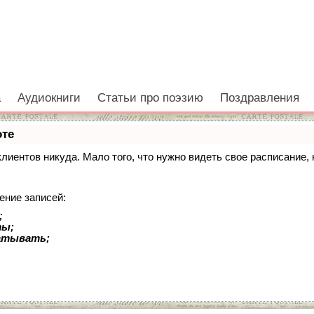
а
Аудиокниги
Статьи про поэзию
Поздравления
оте
 клиентов никуда. Мало того, что нужно видеть свое расписание
ение записей:
;
ты;
батывать;