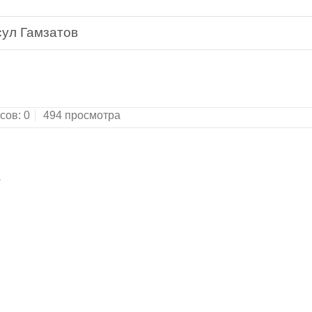
сул Гамзатов
ка всемирной литературы. Серия третья.Редакто
сов:
0
494 просмотра

