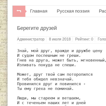
Главная
Русская поэзия
Ра
Советская поэзия. В 2-х томах.Библиоте
Берегите друзей
Художественная литература, 1977.
Администратор
8 июля 2018
Рейтинг:
0
Голо
Знай, мой друг, вражде и дружбе цену

И судом поспешным не греши.

Гнев на друга, может быть, мгновенный,
Изливать покуда не спеши.

Может, друг твой сам поторопился

И тебя обидел невзначай.

Провинился друг и повинился -

Ты ему греха не поминай.

Люди, мы стареем и ветшаем,

И с теченьем наших лет и дней
