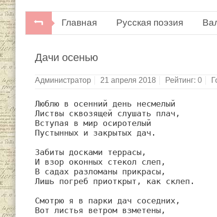
Главная
Русская поэзия
Ва
Дачи осенью
Администратор
21 апреля 2018
Рейтинг:
0
Г
Люблю в осенний день несмелый

Листвы сквозящей слушать плач,

Вступая в мир осиротелый

Пустынных и закрытых дач.

Забиты досками террасы,

И взор оконных стекол слеп,

В садах разломаны прикрасы,

Лишь погреб приоткрыт, как склеп.

Смотрю я в парки дач соседних,

Вот листья ветром взметены,
