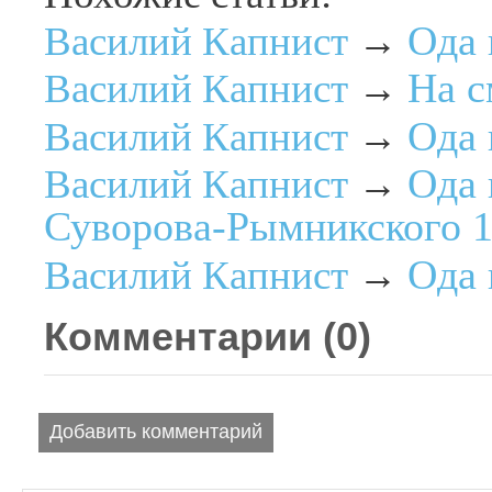
Ода 
Василий Капнист
→
На с
Василий Капнист
→
Ода 
Василий Капнист
→
Ода 
Василий Капнист
→
Суворова-Рымникского 1
Ода 
Василий Капнист
→
Комментарии (
0
)
Добавить комментарий