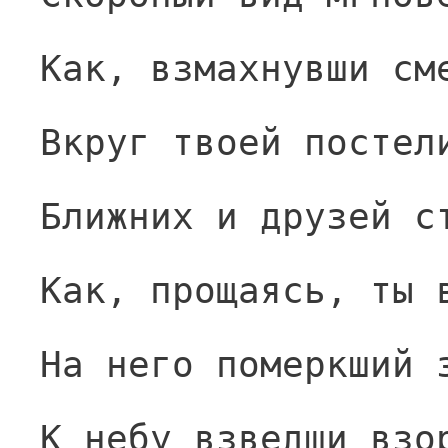
Как, взмахнувши см
Вкруг твоей постел
Ближних и друзей с
Как, прощаясь, ты 
На него померкший 
К небу взведши взо