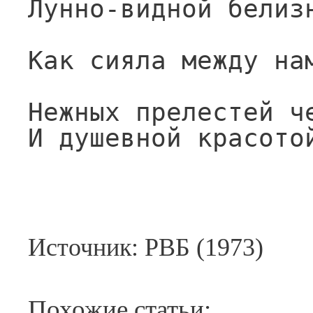
Лунно-видной белиз
Как сияла между на
Нежных прелестей ч
И душевной красото
Источник: РВБ (1973)
Похожие статьи: