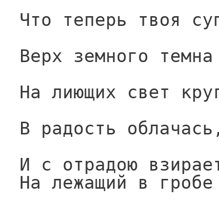
Что теперь твоя су
Верх земного темна
На лиющих свет кру
В радость облачась
И с отрадою взирае
На лежащий в гробе