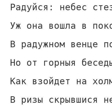
Радуйся: небес сте
Уж она вошла в пок
В радужном венце п
Но от горныя бесед
Как взойдет на хол
В ризы скрывшися н