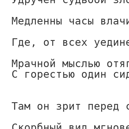
Медленны часы влач
Где, от всех уедин
Мрачной мыслью отя
С горестью один си
Там он зрит перед 
Скорбный вид мгнов