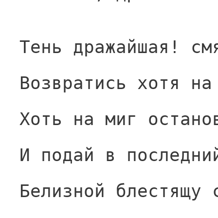
Тень дражайшая! см
Возвратись хотя на
Хоть на миг остано
И подай в последни
Белизной блестящу 