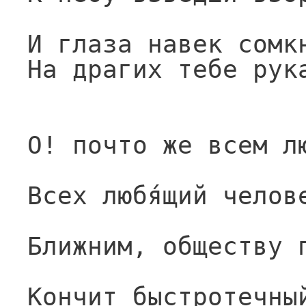
И глаза навек сомк
На драгих тебе рук
О! почто же всем л
Всех любя́щий челов
Ближним, обществу 
Кончит быстротечны