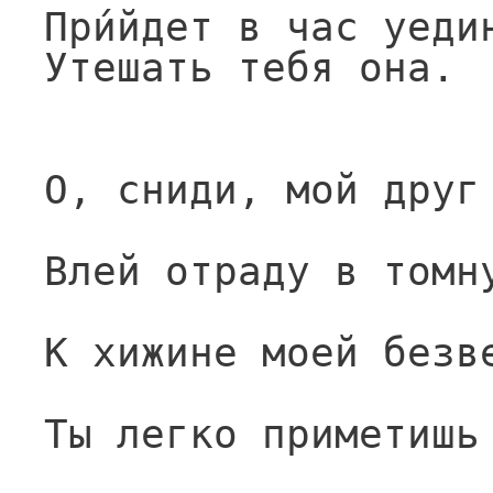
При́йдет в час уеди
Утешать тебя она.
О, сниди, мой друг
Влей отраду в томн
К хижине моей безв
Ты легко приметишь