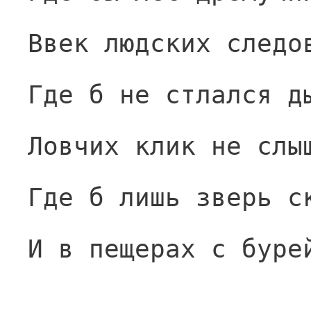
Ввек людских следо
Где б не стлался д
Ловчих клик не слы
Где б лишь зверь с
И в пещерах с буре