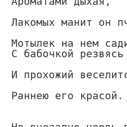
Ароматами дыхая,
Лакомых манит он п
Мотылек на нем сад
С бабочкой резвясь
И прохожий веселит
Раннею его красой.