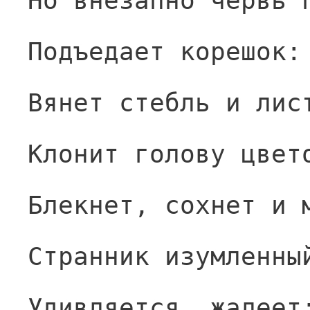
Но внезапно червь 
Подъедает корешок:
Вянет стебль и лис
Клонит голову цвет
Блекнет, сохнет и 
Странник изумленны
Удивляется, жалеет