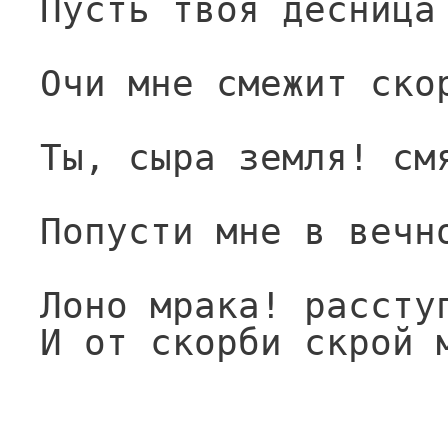
Пусть твоя десница
Очи мне смежит ско
Ты, сыра земля! см
Попусти мне в вечн
Лоно мрака! рассту
И от скорби скрой 