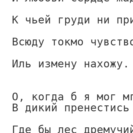
К чьей груди ни пр
Всюду токмо чувств
Иль измену нахожу.
О, когда б я мог м
В дикий пренестись
Где бы лес дремучи