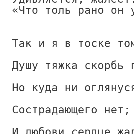
«Что толь рано он 
Так и я в тоске то
Душу тяжка скорбь 
Но куда ни оглянус
Сострадающего нет;
И любови сердце жа