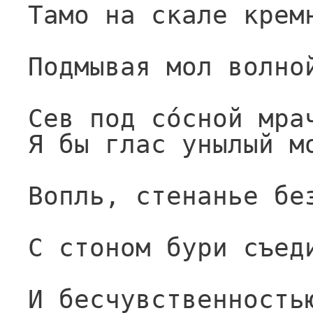
Тамо на скале крем
Подмывая мол волно
Сев под со́сной мра
Я бы глас унылый м
Вопль, стенанье бе
С стоном бури съед
И бесчувственность