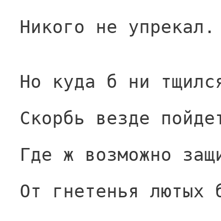
Никого не упрекал.
Но куда б ни тщилс
Скорбь везде пойде
Где ж возможно защ
От гнетенья лютых 