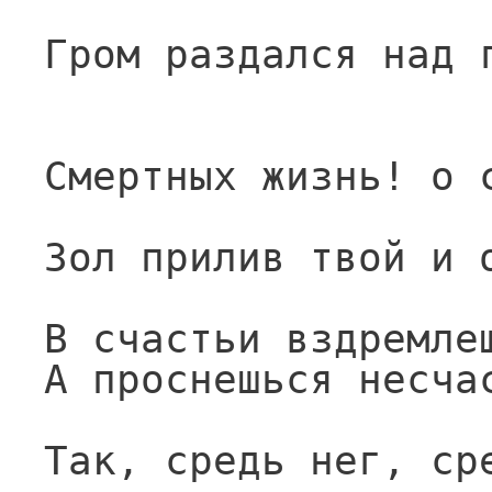
Гром раздался над 
Смертных жизнь! о 
Зол прилив твой и 
В счастьи вздремле
А проснешься несча
Так, средь нег, ср