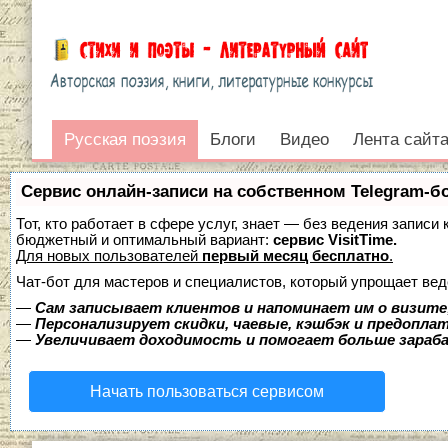
Русская поэзия
Русская поэзия
Блоги
Видео
Лента сайт
Войти
Сервис онлайн-записи на собственном Telegram-б
Тот, кто работает в сфере услуг, знает — без ведения записи
бюджетный и оптимальный вариант:
сервис VisitTime.
Для новых пользователей
первый месяц бесплатно
.
Чат-бот для мастеров и специалистов, который упрощает вед
—
Сам записывает клиентов и напоминает им о визите
—
Персонализирует скидки, чаевые, кэшбэк и предопла
—
Увеличивает доходимость и помогает больше зара
Начать пользоваться сервисом