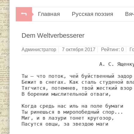
Главная
Русская поэзия
Вя
Вячеслав Иванов. Стихотворения. 
Dem Weltverbesserer
Администратор
7 октября 2017
Рейтинг:
0
Г
                          А. С. Ященку

Ты — что поток, чей буйственный задор

Бежит в снегах. Как сталь студеной вла
Тягчится, потемнев, твой жесткий взор

В борении мыслительной отваги,

Когда средь нас иль на поле бумаги

Ты ринешься в миропобедный спор...

Миг, и в лазури тонет кругозор,

Пасутся овцы, за звездою маги
