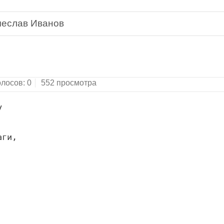
чеслав Иванов
Поэмы. Трагедия.Новая библиотека поэта.Санкт-П
олосов:
0
552 просмотра
ги,
