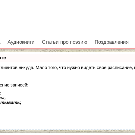
а
Аудиокниги
Статьи про поэзию
Поздравления
оте
 клиентов никуда. Мало того, что нужно видеть свое расписание
ение записей:
;
ты;
батывать;