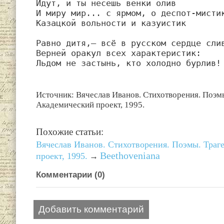
Идут, и ты несешь венки олив

И миру мир... с ярмом, о деспот-мистик
Казацкой вольности и казуистик

Равно дитя,— всё в русском сердце слив
Верней оракул всех характеристик:

Льдом не застынь, кто холодно бурлив!
Источник: Вячеслав Иванов. Стихотворения. Поэмы
Академический проект, 1995.
Похожие статьи:
Вячеслав Иванов. Стихотворения. Поэмы. Траг
Beethoveniana
проект, 1995.
→
Комментарии (
0
)
Добавить комментарий