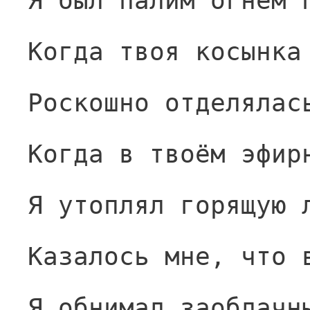
Я был палим огнём 
Когда твоя косынка
Роскошно отделялас
Когда в твоём эфир
Я утоплял горящую 
Казалось мне, что 
Я обнимал заоблачн