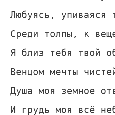
Любуясь, упиваяся 
Среди толпы, к вещ
Я близ тебя твой о
Венцом мечты чисте
Душа моя земное от
И грудь моя всё не