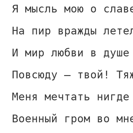
Я мысль мою о слав
На пир вражды лете
И мир любви в душе
Повсюду — твой! Тя
Меня мечтать нигде
Военный гром во мн