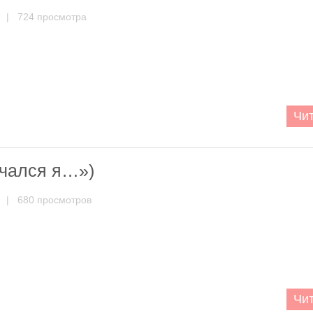
| 724 просмотра
Чит
ечался я…»)
| 680 просмотров
Чит