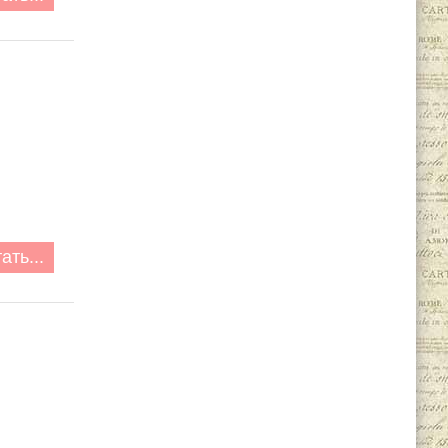
ать...