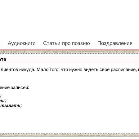
е
а
Аудиокниги
Статьи про поэзию
Поздравления
оте
 клиентов никуда. Мало того, что нужно видеть свое расписание
ение записей:
;
ты;
батывать;