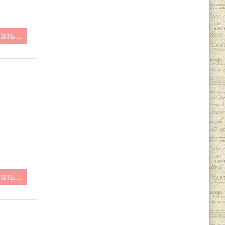
ать...
ать...