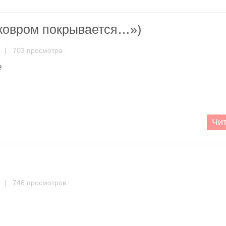
 ковром покрывается…»)
| 703 просмотра
е
Чит
| 746 просмотров