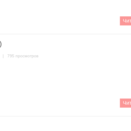
Чит
)
| 795 просмотров
Чит