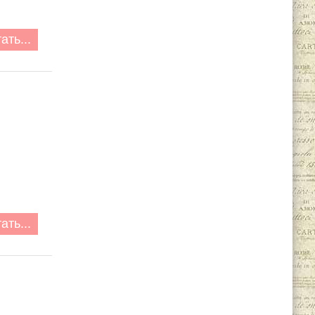
ать...
ать...