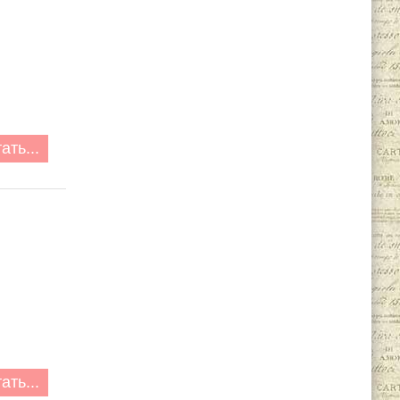
ать...
ать...