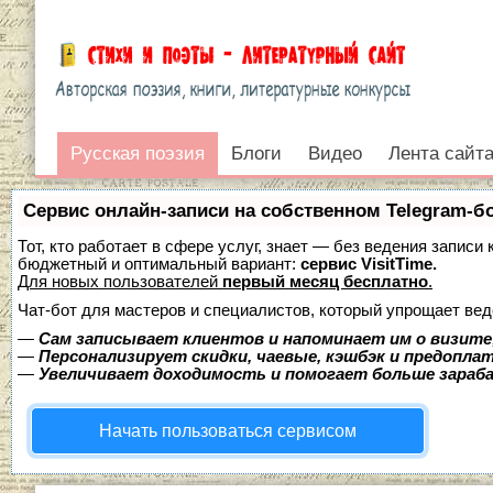
Жизнь поэтов
Песни на стихи
Литература и книги
Сказки и колыбельны
Русская поэзия
Русская поэзия
Блоги
Видео
Лента сайт
Войти
Сервис онлайн-записи на собственном Telegram-б
Тот, кто работает в сфере услуг, знает — без ведения записи
бюджетный и оптимальный вариант:
сервис VisitTime.
Для новых пользователей
первый месяц бесплатно
.
Чат-бот для мастеров и специалистов, который упрощает вед
—
Сам записывает клиентов и напоминает им о визите
—
Персонализирует скидки, чаевые, кэшбэк и предопла
—
Увеличивает доходимость и помогает больше зара
Начать пользоваться сервисом