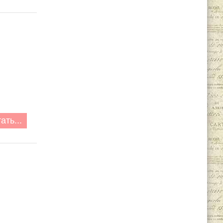
ать...